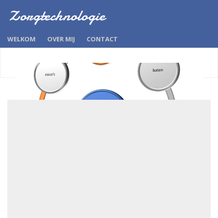
Zorgtechnologie
WELKOM
OVER MIJ
CONTACT
07/11/2023
by
D POST
De harde kant van