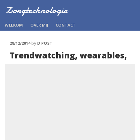
Zorgtechnologie
WELKOM
OVER MIJ
CONTACT
28/12/2014
by
D POST
Trendwatching, wearables,
rust, ruimte en ……..
Vandaag las ik een artikel over wat er verwacht
wordt als het gaat om de nieuwste trends op ICT
gebied. Een oneliner in het verhaal was ‘De enige
zekerheid in 2015 is dat alles verandert’. Nu weet ik
niet hoe het met u is, maar ik ervaar ontzettend
veel veranderingen in de zorg. De kern…
Continue Reading »