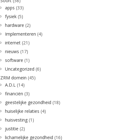
Soort
(58)
apps
(33)
fysiek
(5)
hardware
(2)
Implementeren
(4)
internet
(21)
nieuws
(17)
software
(1)
Uncategorized
(6)
ZRM domein
(45)
A.D.L
(14)
financiën
(3)
geestelijke gezondheid
(18)
huiselijke relaties
(4)
huisvesting
(1)
justitie
(2)
lichamelijke gezondheid
(16)